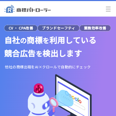
CV ・ CPA改善
ブランドセーフティ
業務効率改善
自社
商標
利用
している
の
を
競合広告
検出します
を
他社の商標出稿をAI×クロールで
自動的にチェック