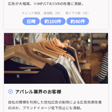
広告が大幅減。※IMP/CTR/CVRの改善に貢献。
チェック頻度
通報数（月）
取り下げ数（月）
日時
約100件
約60件
アパレル業界のお客様
自社の商標を利用した他社広告の削除による広告効果改善
のほか、ブランドイメージ低下防止にも貢献。